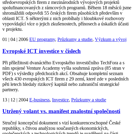
středoevropských firem z mezinárodních vývojových projektů
spolufinancovaných z rámcových programů. Během 18 měsíců jsme
shromáždili odpovědi 55 českých firem působících především v
oblasti ICT. S některými z nich probíhaly i hloubkové rozhovory
vypovídající více o jejich zkušenostech, přínosech a úskalích účasti
v projektu.
01 | 04 | 2006
EU programy
,
Průzkumy a studie
,
Výzkum a vývoj
Evropské ICT investice v číslech
Při příležitosti dvanáctého Evropského investičního TechFora a s
ním spojené Venture Academy vyšla souhrnná zpráva (85 stran v
PDF) s výsledky předchozích akcí. Obsahuje kompletní seznam
všech 430 evropských ICT firem z 29 zemí, které zde v posledních
pěti letech hledaly rizikový kapitál nebo zahraniční strategické
partnery.
13 | 12 | 2004
E-business
,
Investice
,
Průzkumy a studie
Utržený volant vs. manifest znalostní společnosti
Stručný koncepční dokument s vizí konkurenceschopné České
republiky, s čtivou analýzou současných ekonomických,
společenských a technologických trendů je rozdělený na části