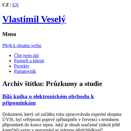
CZ
|
EN
Vlastimil Veselý
Menu
Přejít k obsahu webu
Čím jsem rád
Partneři a klienti
Projekty
Pamatovník
Archiv štítku:
Průzkumy a studie
Bílá kniha o elektronickém obchodu k
připomínkám
Dokument, který od začátku roku zpracovávala expertní skupina
ÚVIS, byl veřejnosti poprvé zpřístupněn v červenci s termínem
připomínek do konce srpna. Jaký je obsah současné (nikoli ještě
konečné) verze v porovnání se zelenou předchůdkyní?