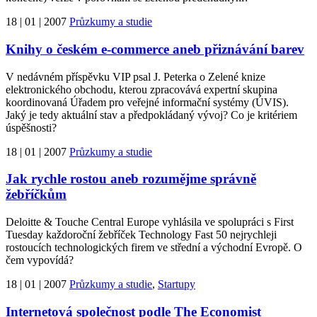
18 | 01 | 2007
Průzkumy a studie
Knihy o českém e-commerce aneb přiznávání barev
V nedávném příspěvku VIP psal J. Peterka o Zelené knize
elektronického obchodu, kterou zpracovává expertní skupina
koordinovaná Úřadem pro veřejné informační systémy (ÚVIS).
Jaký je tedy aktuální stav a předpokládaný vývoj? Co je kritériem
úspěšnosti?
18 | 01 | 2007
Průzkumy a studie
Jak rychle rostou aneb rozumějme správně
žebříčkům
Deloitte & Touche Central Europe vyhlásila ve spolupráci s First
Tuesday každoroční žebříček Technology Fast 50 nejrychleji
rostoucích technologických firem ve střední a východní Evropě. O
čem vypovídá?
18 | 01 | 2007
Průzkumy a studie
,
Startupy
Internetová společnost podle The Economist