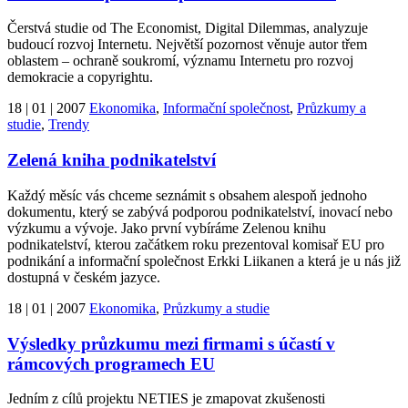
Čerstvá studie od The Economist, Digital Dilemmas, analyzuje
budoucí rozvoj Internetu. Největší pozornost věnuje autor třem
oblastem – ochraně soukromí, významu Internetu pro rozvoj
demokracie a copyrightu.
18 | 01 | 2007
Ekonomika
,
Informační společnost
,
Průzkumy a
studie
,
Trendy
Zelená kniha podnikatelství
Každý měsíc vás chceme seznámit s obsahem alespoň jednoho
dokumentu, který se zabývá podporou podnikatelství, inovací nebo
výzkumu a vývoje. Jako první vybíráme Zelenou knihu
podnikatelství, kterou začátkem roku prezentoval komisař EU pro
podnikání a informační společnost Erkki Liikanen a která je u nás již
dostupná v českém jazyce.
18 | 01 | 2007
Ekonomika
,
Průzkumy a studie
Výsledky průzkumu mezi firmami s účastí v
rámcových programech EU
Jedním z cílů projektu NETIES je zmapovat zkušenosti