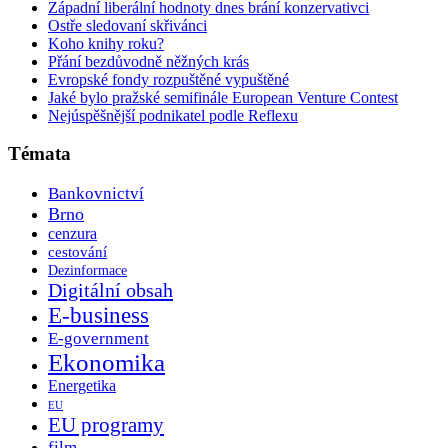
Západní liberální hodnoty dnes brání konzervativci
Ostře sledovaní skřivánci
Koho knihy roku?
Přání bezdůvodně něžných krás
Evropské fondy rozpuštěné vypuštěné
Jaké bylo pražské semifinále European Venture Contest
Nejúspěšnější podnikatel podle Reflexu
Témata
Bankovnictví
Brno
cenzura
cestování
Dezinformace
Digitální obsah
E-business
E-government
Ekonomika
Energetika
EU
EU programy
film