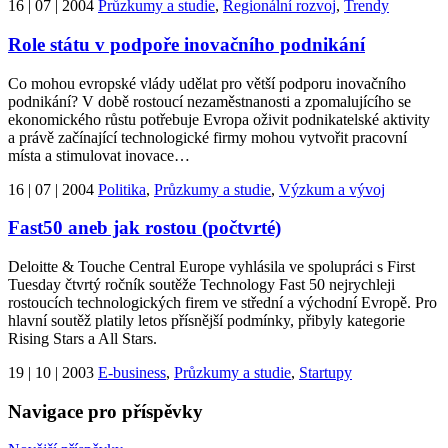
16 | 07 | 2004
Průzkumy a studie
,
Regionální rozvoj
,
Trendy
Role státu v podpoře inovačního podnikání
Co mohou evropské vlády udělat pro větší podporu inovačního
podnikání? V době rostoucí nezaměstnanosti a zpomalujícího se
ekonomického růstu potřebuje Evropa oživit podnikatelské aktivity
a právě začínající technologické firmy mohou vytvořit pracovní
místa a stimulovat inovace…
16 | 07 | 2004
Politika
,
Průzkumy a studie
,
Výzkum a vývoj
Fast50 aneb jak rostou (počtvrté)
Deloitte & Touche Central Europe vyhlásila ve spolupráci s First
Tuesday čtvrtý ročník soutěže Technology Fast 50 nejrychleji
rostoucích technologických firem ve střední a východní Evropě. Pro
hlavní soutěž platily letos přísnější podmínky, přibyly kategorie
Rising Stars a All Stars.
19 | 10 | 2003
E-business
,
Průzkumy a studie
,
Startupy
Navigace pro příspěvky