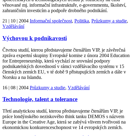
věnované mj. informační infrastruktuře, e-governmentu, školství,
zahraničním investicím a podpoře drobného podnikání.
21 | 10 | 2004
Informační společnost
,
Politika
,
Průzkumy a studie
,
Vzdělávání
Výchovou k podnikavosti
Čtvrtou studií, kterou představujeme čtenářům VIP, je závěrečná
zpráva expertní skupiny Evropské komise z února 2004 Education
for Entrepreneurship, která vychází ze srovnání podpory
podnikatelských dovedností v rámci vzdělávacího systému v 15
členských zemích EU, v té době 9 přistupujících zemích a dále v
Norsku a na Islandu.
16 | 08 | 2004
Průzkumy a studie
,
Vzdělávání
Technologie, talent a tolerance
Třetí analytickou studií, kterou představujeme čtenářům VIP, je
práce londýnského neziskového think tanku DEMOS s názvem
Europe in the Creative Age, která se zabývá vlivem tvořivosti na
ekonomickou konkurenceschopnost ve 14 evropských zemích.