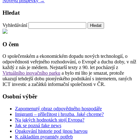
Novější příspěvky
→
Hledat
Vyhledávání
O čem
O společenském a ekonomickém dopadu nových technologií, o
odpovědnosti veřejného rozhodování, o Evropě a duchu doby, v níž
každý z nás je médiem. Nejstarší texty z 90. let pocházejí z
Virtuálního inovačního parku
a bylo mi líto je smazat, protože
ukazují tehdejší dobu pionýrského podnikání s internetem, raných
ICT investic a začátků informační společnosti v ČR.
Osobní výběr
Zapomenutý obraz odpovědného hospodáře
Imigranti – příležitost i hrozba. Jaké chceme?
Na jakých hodnotách stojí Evropa?
Jak se pozná fake news
Opakování historie pod jinou barvou
K základům pyramidy potřeb