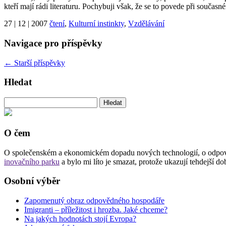
kteří mají rádi literaturu. Pochybuji však, že se to povede při součas
27 | 12 | 2007
čtení
,
Kulturní instinkty
,
Vzdělávání
Navigace pro příspěvky
←
Starší příspěvky
Hledat
Vyhledávání
O čem
O společenském a ekonomickém dopadu nových technologií, o odpovědn
inovačního parku
a bylo mi líto je smazat, protože ukazují tehdejší 
Osobní výběr
Zapomenutý obraz odpovědného hospodáře
Imigranti – příležitost i hrozba. Jaké chceme?
Na jakých hodnotách stojí Evropa?