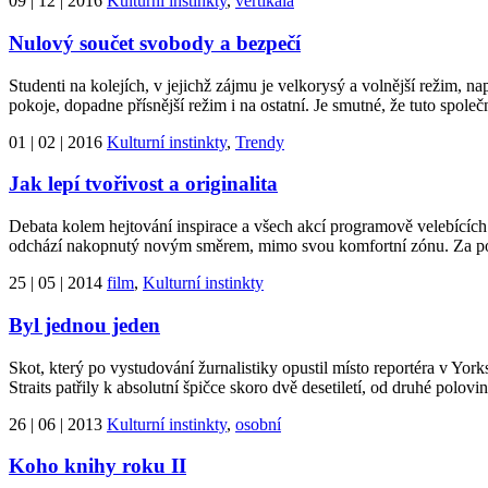
09 | 12 | 2016
Kulturní instinkty
,
vertikála
Nulový součet svobody a bezpečí
Studenti na kolejích, v jejichž zájmu je velkorysý a volnější režim, n
pokoje, dopadne přísnější režim i na ostatní. Je smutné, že tuto sp
01 | 02 | 2016
Kulturní instinkty
,
Trendy
Jak lepí tvořivost a originalita
Debata kolem hejtování inspirace a všech akcí programově velebících 
odchází nakopnutý novým směrem, mimo svou komfortní zónu. Za poz
25 | 05 | 2014
film
,
Kulturní instinkty
Byl jednou jeden
Skot, který po vystudování žurnalistiky opustil místo reportéra v Yor
Straits patřily k absolutní špičce skoro dvě desetiletí, od druhé pol
26 | 06 | 2013
Kulturní instinkty
,
osobní
Koho knihy roku II