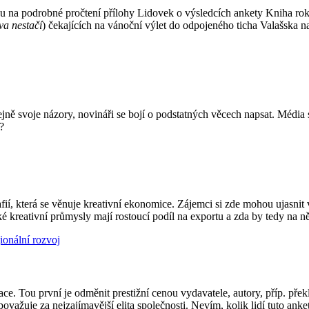
ndu na podrobné pročtení přílohy Lidovek o výsledcích ankety Kniha ro
va nestačí
) čekajících na vánoční výlet do odpojeného ticha Valašska na
ejně svoje názory, novináři se bojí o podstatných věcech napsat. Média se
?
, která se věnuje kreativní ekonomice. Zájemci si zde mohou ujasnit v
 kreativní průmysly mají rostoucí podíl na exportu a zda by tedy na ně
ionální rozvoj
e. Tou první je odměnit prestižní cenou vydavatele, autory, příp. překl
 považuje za nejzajímavější elita společnosti. Nevím, kolik lidí tuto anke