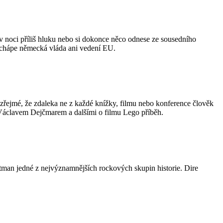
í v noci příliš hluku nebo si dokonce něco odnese ze sousedního
nechápe německá vláda ani vedení EU.
 zřejmé, že zdaleka ne z každé knížky, filmu nebo konference člověk
Václavem Dejčmarem a dalšími o filmu Lego příběh.
rontman jedné z nejvýznamnějších rockových skupin historie. Dire