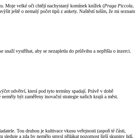
ku. Moje velké oči chtějí nachystaný komínek knížek (
Praga Piccola
,
výšit ještě o nemalý počet tipů z ankety. Naštěstí tuším, že mi seznam
 snaží vystříhat, aby se nezapletla do průšvihu a nepřišla o inzerci.
ýčet odvětví, která pod tyto termíny spadají. Právě v době
 neměly být zaměřeny inovační strategie našich krajů a měst.
adatele. Tou druhou je kultivace vkusu veřejnosti (aspoň té části,
tu sleduje a zda by nemělo smysl přilákat pozornost širší skupiny lidí,