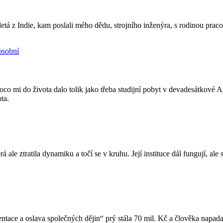
letá z Indie, kam poslali mého dědu, strojního inženýra, s rodinou prac
osobní
o mi do života dalo tolik jako třeba studijní pobyt v devadesátkové Ang
ta.
erá ale ztratila dynamiku a točí se v kruhu. Její instituce dál fungují, a
ace a oslava společných dějin“ prý stála 70 mil. Kč a člověka napadaj