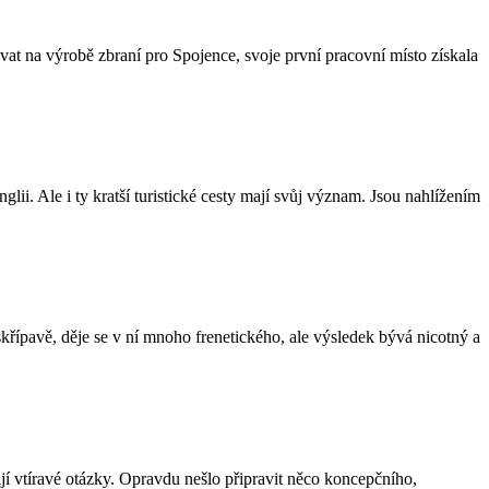
ovat na výrobě zbraní pro Spojence, svoje první pracovní místo získala
lii. Ale i ty kratší turistické cesty mají svůj význam. Jsou nahlížením
le skřípavě, děje se v ní mnoho frenetického, ale výsledek bývá nicotný a
í vtíravé otázky. Opravdu nešlo připravit něco koncepčního,