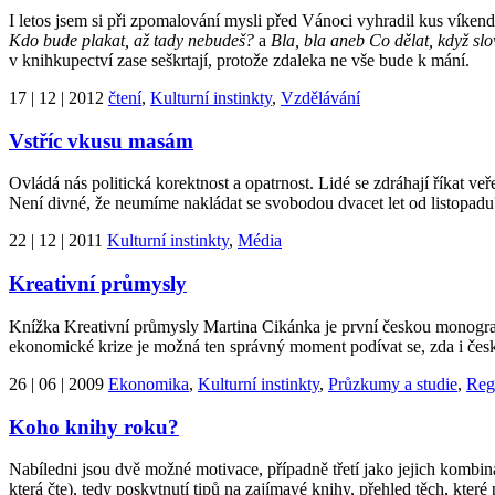
I letos jsem si při zpomalování mysli před Vánoci vyhradil kus víke
Kdo bude plakat, až tady nebudeš?
a
Bla, bla aneb Co dělat, když slo
v knihkupectví zase seškrtají, protože zdaleka ne vše bude k mání.
17 | 12 | 2012
čtení
,
Kulturní instinkty
,
Vzdělávání
Vstříc vkusu masám
Ovládá nás politická korektnost a opatrnost. Lidé se zdráhají říkat veř
Není divné, že neumíme nakládat se svobodou dvacet let od listopadu
22 | 12 | 2011
Kulturní instinkty
,
Média
Kreativní průmysly
Knížka Kreativní průmysly Martina Cikánka je první českou monografií
ekonomické krize je možná ten správný moment podívat se, zda i české
26 | 06 | 2009
Ekonomika
,
Kulturní instinkty
,
Průzkumy a studie
,
Reg
Koho knihy roku?
Nabíledni jsou dvě možné motivace, případně třetí jako jejich kombinac
která čte), tedy poskytnutí tipů na zajímavé knihy, přehled těch, které