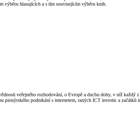
ném výběru hlasujících a s tím souvisejícím výběru knih.
osti veřejného rozhodování, o Evropě a duchu doby, v níž každý z nás
dobu pionýrského podnikání s internetem, raných ICT investic a začátků 