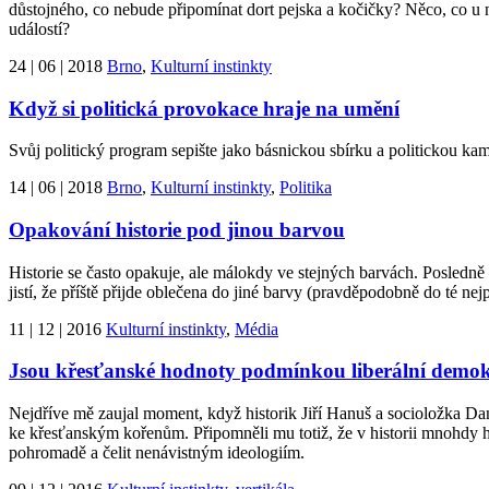
důstojného, co nebude připomínat dort pejska a kočičky? Něco, co u 
událostí?
24 | 06 | 2018
Brno
,
Kulturní instinkty
Když si politická provokace hraje na umění
Svůj politický program sepište jako básnickou sbírku a politickou ka
14 | 06 | 2018
Brno
,
Kulturní instinkty
,
Politika
Opakování historie pod jinou barvou
Historie se často opakuje, ale málokdy ve stejných barvách. Posledně 
jistí, že příště přijde oblečena do jiné barvy (pravděpodobně do té ne
11 | 12 | 2016
Kulturní instinkty
,
Média
Jsou křesťanské hodnoty podmínkou liberální demok
Nejdříve mě zaujal moment, když historik Jiří Hanuš a socioložka D
ke křesťanským kořenům. Připomněli mu totiž, že v historii mnohdy h
pohromadě a čelit nenávistným ideologiím.