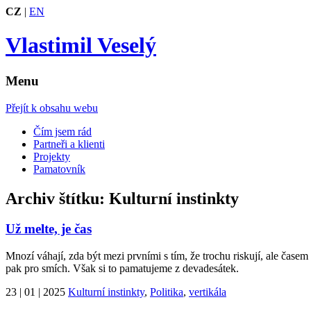
CZ
|
EN
Vlastimil Veselý
Menu
Přejít k obsahu webu
Čím jsem rád
Partneři a klienti
Projekty
Pamatovník
Archiv štítku:
Kulturní instinkty
Už melte, je čas
Mnozí váhají, zda být mezi prvními s tím, že trochu riskují, ale časem 
pak pro smích. Však si to pamatujeme z devadesátek.
23 | 01 | 2025
Kulturní instinkty
,
Politika
,
vertikála