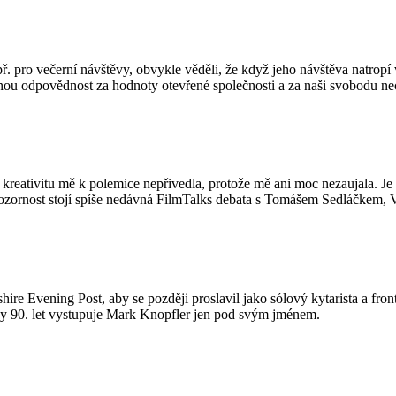
apř. pro večerní návštěvy, obvykle věděli, že když jeho návštěva natrop
olečnou odpovědnost za hodnoty otevřené společnosti a za naši svobodu 
kreativitu mě k polemice nepřivedla, protože mě ani moc nezaujala. Je
ornost stojí spíše nedávná FilmTalks debata s Tomášem Sedláčkem, 
kshire Evening Post, aby se později proslavil jako sólový kytarista a f
oviny 90. let vystupuje Mark Knopfler jen pod svým jménem.