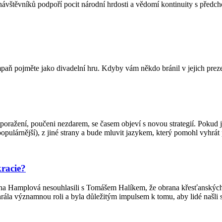
návštěvníků podpoří pocit národní hrdosti a vědomí kontinuity s předc
mpaň pojměte jako divadelní hru. Kdyby vám někdo bránil v jejich preze
poražení, poučeni nezdarem, se časem objeví s novou strategií. Pokud j
jpopulárnější), z jiné strany a bude mluvit jazykem, který pomohl vyhrát
racie?
ana Hamplová nesouhlasili s Tomášem Halíkem, že obrana křesťanských
rála významnou roli a byla důležitým impulsem k tomu, aby lidé našli s