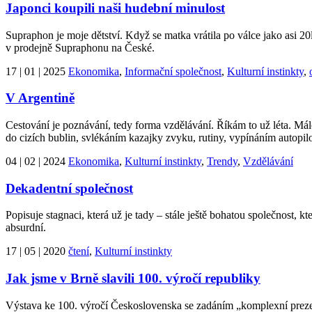
Japonci koupili naši hudební minulost
Supraphon je moje dětství. Když se matka vrátila po válce jako asi 20
v prodejně Supraphonu na České.
17 | 01 | 2025
Ekonomika
,
Informační společnost
,
Kulturní instinkty
,
V Argentině
Cestování je poznávání, tedy forma vzdělávání. Říkám to už léta. Máloc
do cizích bublin, svlékáním kazajky zvyku, rutiny, vypínáním autopilo
04 | 02 | 2024
Ekonomika
,
Kulturní instinkty
,
Trendy
,
Vzdělávání
Dekadentní společnost
Popisuje stagnaci, která už je tady – stále ještě bohatou společnost, kt
absurdní.
17 | 05 | 2020
čtení
,
Kulturní instinkty
Jak jsme v Brně slavili 100. výročí republiky
Výstava ke 100. výročí Československa se zadáním „komplexní prezent