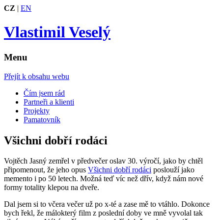
CZ
|
EN
Vlastimil Veselý
Menu
Přejít k obsahu webu
Čím jsem rád
Partneři a klienti
Projekty
Pamatovník
Všichni dobří rodáci
Vojtěch Jasný zemřel v předvečer oslav 30. výročí, jako by chtěl
připomenout, že jeho opus
Všichni dobří rodáci
poslouží jako
memento i po 50 letech. Možná teď víc než dřív, když nám nové
formy totality klepou na dveře.
Dal jsem si to včera večer už po x-té a zase mě to vtáhlo. Dokonce
bych řekl, že málokterý film z poslední doby ve mně vyvolal tak