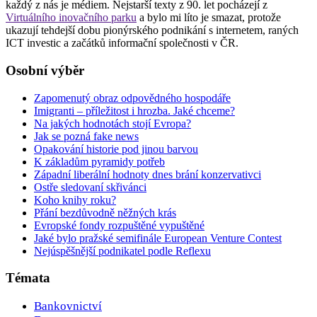
každý z nás je médiem. Nejstarší texty z 90. let pocházejí z
Virtuálního inovačního parku
a bylo mi líto je smazat, protože
ukazují tehdejší dobu pionýrského podnikání s internetem, raných
ICT investic a začátků informační společnosti v ČR.
Osobní výběr
Zapomenutý obraz odpovědného hospodáře
Imigranti – příležitost i hrozba. Jaké chceme?
Na jakých hodnotách stojí Evropa?
Jak se pozná fake news
Opakování historie pod jinou barvou
K základům pyramidy potřeb
Západní liberální hodnoty dnes brání konzervativci
Ostře sledovaní skřivánci
Koho knihy roku?
Přání bezdůvodně něžných krás
Evropské fondy rozpuštěné vypuštěné
Jaké bylo pražské semifinále European Venture Contest
Nejúspěšnější podnikatel podle Reflexu
Témata
Bankovnictví