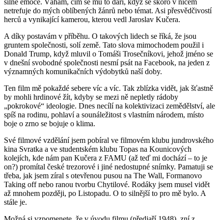
silné emoce. Váhám, čím se mu to daří, když se skoro v ničem
netrefuje do mých oblíbených žánrů nebo témat. Asi přesvědčivostí
herců a vynikající kamerou, kterou vedl Jaroslav Kučera.
A díky postavám v příběhu. O takových lidech se říká, že jsou
gruntem společnosti, solí země. Tato slova mimochodem použil i
Donald Trump, když mluvil o Tomáši Trosečníkovi, jehož jméno se
v dnešní svobodné společnosti nesmí psát na Facebook, na jeden z
významných komunikačních výdobytků naší doby.
Ten film mě pokaždé sebere víc a víc. Tak zblízka vidět, jak šťastně
by mohli hrdinové žít, kdyby se mezi ně nepletly rádoby
„pokrokové“ ideologie. Dnes necílí na kolektivizaci zemědělství, ale
spíš na rodinu, pohlaví a sounáležitost s vlastním národem, místo
boje o zrno se bojuje o klima.
Své filmové vzdělání jsem pobíral ve filmovém klubu jundrovského
kina Svratka a ve studentském klubu Topas na Kounicových
kolejích, kde nám pan Kučera z FAMU (až teď mi dochází – to je
on?) promítal české trezorové i jiné nedostupné snímky. Pamatuji se
třeba, jak jsem zíral s otevřenou pusou na The Wall, Formanovo
Taking off nebo ranou tvorbu Chytilové. Rodáky jsem musel vidět
až mnohem později, po Listopadu. O to silnější to pro mě bylo. A
stále je.
Možná si vzpomenete, že v úvodu filmu (předjaří 1948), zní z