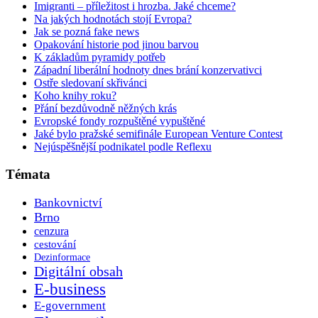
Imigranti – příležitost i hrozba. Jaké chceme?
Na jakých hodnotách stojí Evropa?
Jak se pozná fake news
Opakování historie pod jinou barvou
K základům pyramidy potřeb
Západní liberální hodnoty dnes brání konzervativci
Ostře sledovaní skřivánci
Koho knihy roku?
Přání bezdůvodně něžných krás
Evropské fondy rozpuštěné vypuštěné
Jaké bylo pražské semifinále European Venture Contest
Nejúspěšnější podnikatel podle Reflexu
Témata
Bankovnictví
Brno
cenzura
cestování
Dezinformace
Digitální obsah
E-business
E-government