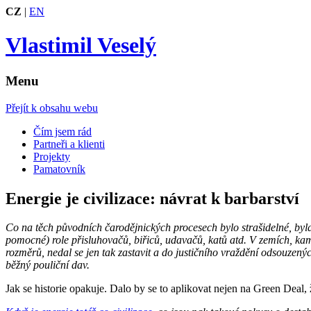
CZ
|
EN
Vlastimil Veselý
Menu
Přejít k obsahu webu
Čím jsem rád
Partneři a klienti
Projekty
Pamatovník
Energie je civilizace: návrat k barbarství
Co na těch původních čarodějnických procesech bylo strašidelné, byla pr
pomocné) role přisluhovačů, biřiců, udavačů, katů atd. V zemích, kam 
rozměrů, nedal se jen tak zastavit a do justičního vraždění odsouzený
běžný pouliční dav.
Jak se historie opakuje. Dalo by se to aplikovat nejen na Green Deal,