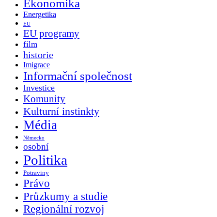
Ekonomika
Energetika
EU
EU programy
film
historie
Imigrace
Informační společnost
Investice
Komunity
Kulturní instinkty
Média
Německo
osobní
Politika
Potraviny
Právo
Průzkumy a studie
Regionální rozvoj