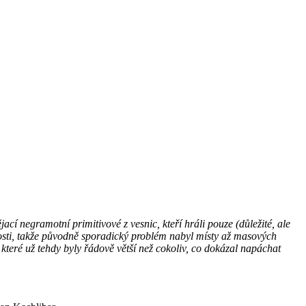
ací negramotní primitivové z vesnic, kteří hráli pouze (důležité, ale
čnosti, takže původně sporadický problém nabyl místy až masových
které už tehdy byly řádově větší než cokoliv, co dokázal napáchat