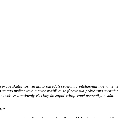
ávě skutečnost, že jim předsedali vzdělaní a inteligentní lidé, a ne něj
se tato myšlenková infekce rozšířila, se jí nakazila právě elita spole
ch osob se zapojovaly všechny dostupné zdroje raně novověkých států – 
 že?