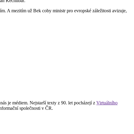
ian Kechlibar
.
mím. A mezitím už Bek coby ministr pro evropské záležitosti avizuje,
 je médiem. Nejstarší texty z 90. let pocházejí z
Virtuálního
informační společnosti v ČR.