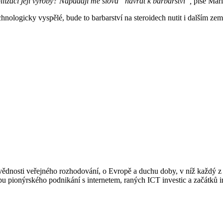
bilizaci její výroby? Napadají mě slova “návrat k barbarství”,
píše Mar
chnologicky vyspělé, bude to barbarství na steroidech nutit i dalším ze
osti veřejného rozhodování, o Evropě a duchu doby, v níž každý z nás
dobu pionýrského podnikání s internetem, raných ICT investic a začátků 