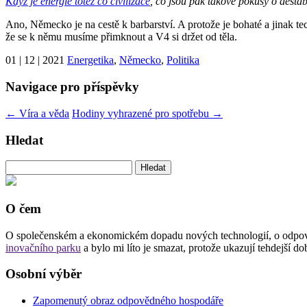
Když je energie totéž co civilizace
, co jsou pak takové pokusy o desta
Ano, Německo je na cestě k barbarství. A protože je bohaté a jinak te
že se k němu musíme přimknout a V4 si držet od těla.
01 | 12 | 2021
Energetika
,
Německo
,
Politika
Navigace pro příspěvky
←
Víra a věda
Hodiny vyhrazené pro spotřebu
→
Hledat
Vyhledávání
O čem
O společenském a ekonomickém dopadu nových technologií, o odpovědn
inovačního parku
a bylo mi líto je smazat, protože ukazují tehdejší 
Osobní výběr
Zapomenutý obraz odpovědného hospodáře