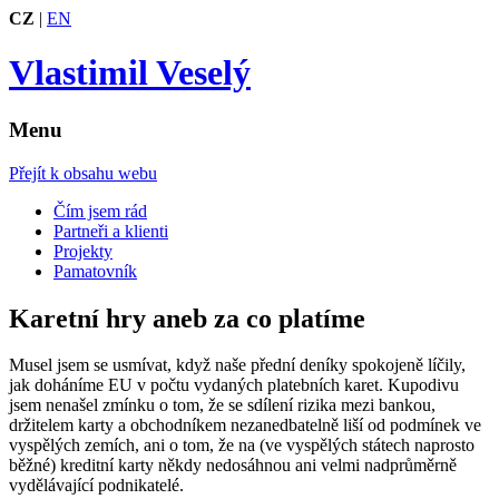
CZ
|
EN
Vlastimil Veselý
Menu
Přejít k obsahu webu
Čím jsem rád
Partneři a klienti
Projekty
Pamatovník
Karetní hry aneb za co platíme
Musel jsem se usmívat, když naše přední deníky spokojeně líčily,
jak doháníme EU v počtu vydaných platebních karet. Kupodivu
jsem nenašel zmínku o tom, že se sdílení rizika mezi bankou,
držitelem karty a obchodníkem nezanedbatelně liší od podmínek ve
vyspělých zemích, ani o tom, že na (ve vyspělých státech naprosto
běžné) kreditní karty někdy nedosáhnou ani velmi nadprůměrně
vydělávající podnikatelé.