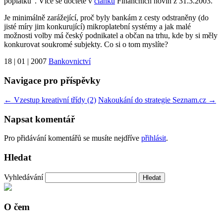
poplatků“. Více se dočtete v
článku
Finančních novin z 31.3.2003.
Je minimálně zarážející, proč byly bankám z cesty odstraněny (do
jisté míry jim konkurující) mikroplatební systémy a jak malé
možnosti volby má český podnikatel a občan na trhu, kde by si měly
konkurovat soukromé subjekty. Co si o tom myslíte?
18 | 01 | 2007
Bankovnictví
Navigace pro příspěvky
←
Vzestup kreativní třídy (2)
Nakoukání do strategie Seznam.cz
→
Napsat komentář
Pro přidávání komentářů se musíte nejdříve
přihlásit
.
Hledat
Vyhledávání
O čem