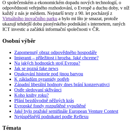
O společenském a ekonomickém dopadu nových technologií, o
odpovědnosti veřejného rozhodování, o Evropě a duchu doby, v níž
každý z nás je médiem. Nejstarší texty z 90. let pocházejí z
Virtuálního inovačního parku
a bylo mi líto je smazat, protože
ukazují tehdejší dobu pionýrského podnikání s internetem, raných
ICT investic a začátků informační společnosti v ČR.
Osobní výběr
Zapomenutý obraz odpovědného hospodáře
Imigranti – příležitost i hrozba. Jaké chceme?
Na jakých hodnotách stojí Evropa?
Jak se pozná fake news
Opakování historie pod jinou barvou
K základům pyramidy potřeb
Západní liberální hodnoty dnes brání konzervativci
Ostře sledovaní skřivánci
Koho knihy roku?
Přání bezdůvodně něžných krás
Evropské fondy rozpuštěné vypuštěné
Jaké bylo pražské semifinále European Venture Contest
Nejúspěšnější podnikatel podle Reflexu
Témata