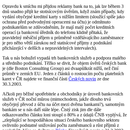
Opravdu k smíchu mi přijdou reklamy bank na to, jak lze během 3
dnů snadno přijít ke stotisícovým úvěrům, když znám případy, kdy
vydání obyčejné kreditní karty s nižším limitem (sloužící spíše jako
ochrana před podvodnými operacemi na účtu) je odmítnuto
podnikatelům se zdůvodněním, že mají malý počet kreditních
operací (a bankovní úředník do telefonu klidně přitaká, že
pravidelný měsíční příjem u průměrně vzdělávajícího zaměstnance
je pro něho větší zárukou než statisícové příjmy z podnikání
přicházející v delších a nepravidelných intervalech).
Tak u nás bohužel vypadá trh bankovních služeb a podpora malého
a středního podnikání. Těžko se divit, že objem úvěrů českých bank
je (dle Boston Consulting Group) asi dvaapůlkrát nižší, než činí
průměr v zemích EU. Jeden z článků o rostoucím počtu platebních
karet v ČR najdete ve finanční části
Českých novin
ze dne
30.3.2003.
Ačkoli pro běžné spotřebitele a obchodníky je úroveň bankovních
služeb v ČR noční můrou (mimochodem, jakže dlouho trvá
obyčejný převod z účtu na účet mezi dvěma bankami?), samotným
bankám se u nás daří stále lépe. Čistý zisk jim dle dále
odkazovaného článku loni stoupl o 80% a z údajů ČNB vyplývá, že
„zlepšující se hospodářskou situaci českého bankovního sektoru
ovlivnilo podstatné snižování počtu zaměstnanců a růst příjmů z