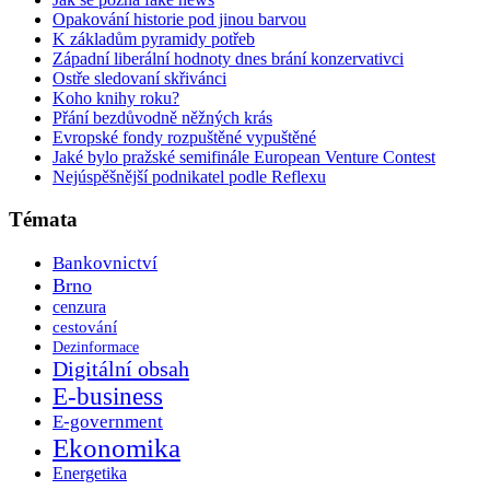
Opakování historie pod jinou barvou
K základům pyramidy potřeb
Západní liberální hodnoty dnes brání konzervativci
Ostře sledovaní skřivánci
Koho knihy roku?
Přání bezdůvodně něžných krás
Evropské fondy rozpuštěné vypuštěné
Jaké bylo pražské semifinále European Venture Contest
Nejúspěšnější podnikatel podle Reflexu
Témata
Bankovnictví
Brno
cenzura
cestování
Dezinformace
Digitální obsah
E-business
E-government
Ekonomika
Energetika