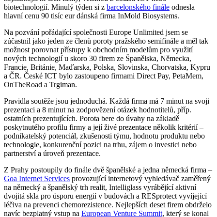
biotechnologií. Minulý týden si z
barcelonského finále
odnesla
hlavní cenu 90 tisíc eur dánská firma InMold Biosystems.
Na pozvání pořádající společnosti Europe Unlimited jsem se
zúčastnil jako jeden ze členů poroty pražského semifinále a měl tak
možnost porovnat přístupy k obchodním modelům pro využití
nových technologií u skoro 30 firem ze Španělska, Německa,
Francie, Británie, Maďarska, Polska, Slovinska, Chorvatska, Kypru
a ČR. České ICT bylo zastoupeno firmami Direct Pay, PetaMem,
OnTheRoad a Trgiman.
Pravidla soutěže jsou jednoduchá. Každá firma má 7 minut na svoji
prezentaci a 8 minut na zodpovězení otázek hodnotitelů, příp.
ostatních prezentujících. Porota bere do úvahy na základě
poskytnutého profilu firmy a její živé prezentace několik kritérií –
podnikatelský potenciál, zkušenosti týmu, hodnotu produktu nebo
technologie, konkurenční pozici na trhu, zájem o investici nebo
partnerství a úroveň prezentace.
Z Prahy postoupily do finále dvě španělské a jedna německá firma –
Goa Internet Services
provozující internetový vyhledávač zaměřený
na německý a španělský trh realit, Intelliglass vyrábějící aktivní
dvojitá skla pro úsporu energií v budovách a RESprotect vyvíjející
léčiva na prevenci chemorezistence. Nejlepších deset firem obdrželo
navíc bezplatný vstup na
European Venture Summit
, který se konal