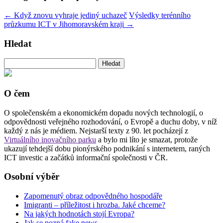
←
Když znovu vyhraje jediný uchazeč
Výsledky terénního
průzkumu ICT v Jihomoravském kraji
→
Hledat
Vyhledávání
O čem
O společenském a ekonomickém dopadu nových technologií, o
odpovědnosti veřejného rozhodování, o Evropě a duchu doby, v níž
každý z nás je médiem. Nejstarší texty z 90. let pocházejí z
Virtuálního inovačního parku
a bylo mi líto je smazat, protože
ukazují tehdejší dobu pionýrského podnikání s internetem, raných
ICT investic a začátků informační společnosti v ČR.
Osobní výběr
Zapomenutý obraz odpovědného hospodáře
Imigranti – příležitost i hrozba. Jaké chceme?
Na jakých hodnotách stojí Evropa?
Jak se pozná fake news