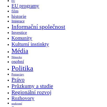
EU
EU programy
film
historie
Imigrace
Informační společnost
Investice
Komunity
Kulturní instinkty
Média
Německo
osobní
Politika
Potraviny
Právo
Průzkumy a studie
Regionální rozvoj
Rozhovory
soukromí