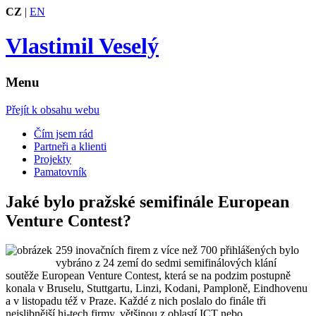
CZ
|
EN
Vlastimil Veselý
Menu
Přejít k obsahu webu
Čím jsem rád
Partneři a klienti
Projekty
Pamatovník
Jaké bylo pražské semifinále European
Venture Contest?
259 inovačních firem z více než 700 přihlášených bylo
vybráno z 24 zemí do sedmi semifinálových klání
soutěže European Venture Contest, která se na podzim postupně
konala v Bruselu, Stuttgartu, Linzi, Kodani, Pamploně, Eindhovenu
a v listopadu též v Praze. Každé z nich poslalo do finále tři
nejslibnější hi-tech firmy, většinou z oblastí ICT nebo