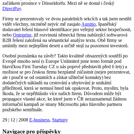
začátkem prosince v Düsseldorfu. Mezi ně se dostal i český
DirectPay
.
Firmy se prezentovaly ve dvou paralelních sekcích a tak jsem nestihl
vidět všechny, nicméně nejvíc mě zaujalo
Agnitio
, španělský
dodavatel řešení hlasové identifikace pro veřejný sektor bezpečnosti,
nebo
Ontoprise
, již rozvinutá německá firma nabízející softwarová
B2B řešení založená na sémantické analýze textu. Obě firmy se
umístily mezi nejlepšími deseti a určitě stojí za pozornost investorů.
Osobní poznámka na závěr? Takto kvalitně obsazených soutěží po
Evropě mnoho není (s Europe Unlimited jsme tento formát pod
hlavičkou First Tuesday CZ u nás poprvé představili před 6 lety) a
možnost se pro českou firmu bezplatně zúčastnit (nejen prezentovat,
ale i poučit se od ostatních a získat užitečné kontakty) bez
dodatečných nákladů na cestování a ubytování je unikátní
příležitostí, která se nemusí hned tak opakovat. Proto, myslím, byla
škoda, že se nepřihlásilo více našich firem. Důvodem může být
propagace vlastní akce, ke které jsem v ČR nezaznamenal žádnou
informační kampaň ze strany Microsoftu jako hlavního partnera
pražského semifinále.
29 | 12 | 2008
E-business
,
Startupy
Navigace pro příspěvky